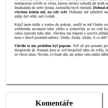
nedojezená večeře ze včera, kterou nechci vyhodit ale jestli 
šmakuládu do sebe dostat, zasloužila bych medaili.
Dohnal m
všechno kolem mě, na celý svět
. Dohnaly mě zdánlivé mal
zdály být větší, než Goliáš.
Když jsem došla s vodou do pokoje, snažil se mě Ondra rozv
uvědomila nicotnost toho všeho a rozbrečela se na celé k
celou epizodu toho dne, všechna má trápení a navrch přidal
nesu v hlavě poslední měsíce. Ztráty. Ztráty. Ztráty. A co dál?
Ulevilo se mi, problém byl popsán
. Teď už jen pomalu pro
doopravdy jít. Pomalu lezu ze své bezpečné ulity do světa, 
ze všech stran. Nevím, co bude dál, ale jedno vám můžu slíbit
Komentáře