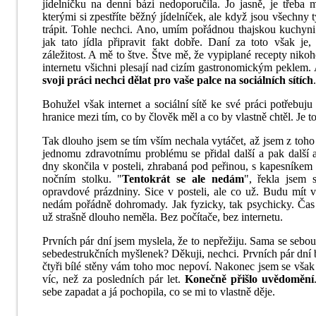
jídelníčku na denní bázi nedoporučila. Jo jasně, je třeba 
kterými si zpestříte běžný jídelníček, ale když jsou všechny
trápit. Tohle nechci. Ano, umím pořádnou thajskou kuchyni 
jak tato jídla připravit fakt dobře. Daní za toto však je
záležitost. A mě to štve. Štve mě, že vypiplané recepty nik
internetu všichni plesají nad cizím gastronomickým peklem. 
svoji práci nechci dělat pro vaše palce na sociálních sítích
.
Bohužel však internet a sociální sítě ke své práci potřebuju 
hranice mezi tím, co by člověk měl a co by vlastně chtěl. Je t
Tak dlouho jsem se tím vším nechala vytáčet, až jsem z to
jednomu zdravotnímu problému se přidal další a pak další 
dny skončila v posteli, zhrabaná pod peřinou, s kapesníke
nočním stolku. "
Tentokrát se ale nedám
", řekla jsem 
opravdové prázdniny. Sice v posteli, ale co už. Budu mít 
nedám pořádně dohromady. Jak fyzicky, tak psychicky. Čas
už strašně dlouho neměla. Bez počítače, bez internetu.
Prvních pár dní jsem myslela, že to nepřežiju. Sama se sebo
sebedestrukčních myšlenek? Děkuji, nechci. Prvních pár dní
čtyři bílé stěny vám toho moc nepoví. Nakonec jsem se vš
víc, než za posledních pár let.
Konečně přišlo uvědomění
sebe zapadat a já pochopila, co se mi to vlastně děje.