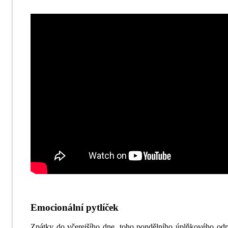
Emocionální pytlíček
Zpátky do včerejšího dne, toho pondělního úplňkového od