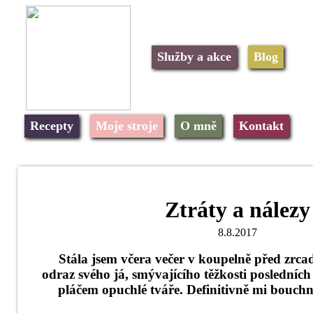
Služby a akce
Blog
Recepty
Moje stroje
O mně
Kontakt
Ztráty a nálezy
8.8.2017
Stála jsem včera večer v koupelně před zrc
odraz svého já, smývajícího těžkosti posledních
pláčem opuchlé tváře. Definitivně mi bouchn