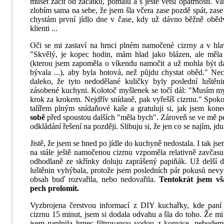
muset začít od začátku, pomalu a s ještě větší opatrností. Va
zlobím sama na sebe, že jsem šla včera zase pozdě spát, zase 
chystám první jídlo dne v čase, kdy už dávno běžně oběd
klienti ...
Oči se mi zastaví na hrnci plném namočené cizrny a v hlavě
"Skvělý, je kopec hodin, mám hlad jako blázen, ale měla 
(kterou jsem zapoměla o víkendu namočit a už mohla být d
bývala ...), aby byla hotová, než půjdu chystat oběd." Nech
daleko, že tyto nedodělané kuličky byly poslední luště
zásobené kuchyni. Kolotoč myšlenek se točí dál: "Musím my
krok za krokem. Nejdřív snídaně, pak vyřešíš cizrnu." Spok
talířem plným snídaňové kaše a gratuluji si, jak jsem ko
sobě
před spoustou dalších "měla bych". Zároveň se ve mě p
odkládání řešení na později. Slibuju si, že jen co se najím, jdu
Jistě, že jsem se hned po jídle do kuchyně nedostala. I tak jse
na stále ještě namočenou cizrnu vzpoměla relativně zavčas
odhodlaně ze skřínky doluju zaprášený papiňák. Už delší 
luštěnin vyhýbala, protože jsem posledních pár pokusů nevy
obsah buď rozvařila, nebo nedovařila.
Tentokrát jsem vš
pech prolomit.
Vyzbrojena čerstvou informací z DIY kuchařky, kde paní 
cizrnu 15 minut, jsem si dodala odvahu a šla do toho. Že mi 
jsem naplnila hrnec filtrovanou vodou z konvice, nebudeme