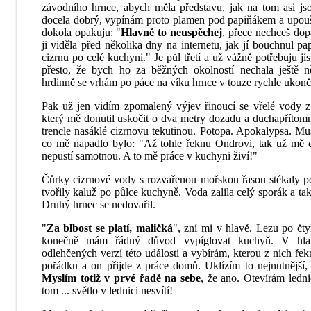
závodního hrnce, abych měla představu, jak na tom asi js
docela dobrý, vypínám proto plamen pod papiňákem a upouš
dokola opakuju: "
Hlavně to neuspěchej
, přece nechceš dopa
ji viděla před několika dny na internetu, jak jí bouchnul p
cizrnu po celé kuchyni." Je půl třetí a už vážně potřebuju jís
přesto, že bych ho za běžných okolností nechala ještě n
hrdinně se vrhám po páce na víku hrnce v touze rychle ukonči
Pak už jen vidím zpomalený výjev řinoucí se vřelé vody z
který mě donutil uskočit o dva metry dozadu a duchapřítomn
trencle nasáklé cizrnovu tekutinou. Potopa. Apokalypsa. Mu
co mě napadlo bylo: "Až tohle řeknu Ondrovi, tak už mě 
nepustí samotnou. A to mě práce v kuchyni živí!"
Čůrky cizrnové vody s rozvařenou mořskou řasou stékaly po 
tvořily kaluž po půlce kuchyně. Voda zalila celý sporák a ta
Druhý hrnec se nedovařil.
"
Za blbost se platí, maličká
", zní mi v hlavě. Lezu po čt
konečně mám řádný důvod vypíglovat kuchyň. V hlav
odlehčených verzí této události a vybírám, kterou z nich ř
pořádku a on přijde z práce domů. Uklízím to nejnutnější, 
Myslím totiž v prvé řadě na sebe
, že ano. Otevírám ledni
tom ... světlo v lednici nesvítí!