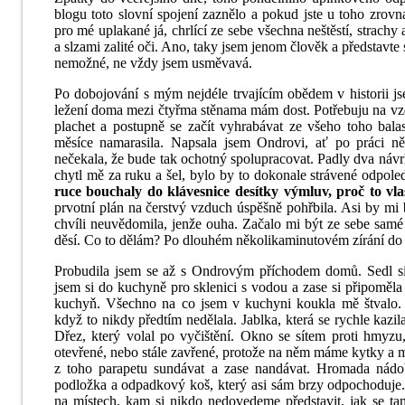
blogu toto slovní spojení zaznělo a pokud jste u toho zrovna
pro mé uplakané já, chrlící ze sebe všechna neštěstí, strachy 
a slzami zalité oči. Ano, taky jsem jenom člověk a představte s
nemožné, ne vždy jsem usměvavá.
Po dobojování s mým nejdéle trvajícím obědem v historii js
ležení doma mezi čtyřma stěnama mám dost. Potřebuju na vzd
plachet a postupně se začít vyhrabávat ze všeho toho balas
měsíce namarasila. Napsala jsem Ondrovi, ať po práci n
nečekala, že bude tak ochotný spolupracovat. Padly dva náv
chytl mě za ruku a šel, bylo by to dokonale strávené odpo
ruce bouchaly do klávesnice desítky výmluv, proč to vla
prvotní plán na čerstvý vzduch úspěšně pohřbila. Asi by mi b
chvíli neuvědomila, jenže ouha. Začalo mi být ze sebe samé
děsí. Co to dělám? Po dlouhém několikaminutovém zírání do 
Probudila jsem se až s Ondrovým příchodem domů. Sedl s
jsem si do kuchyně pro sklenici s vodou a zase si připoměl
kuchyň. Všechno na co jsem v kuchyni koukla mě štvalo. R
když to nikdy předtím nedělala. Jablka, která se rychle ka
Dřez, který volal po vyčištění. Okno se sítem proti hmyzu
otevřené, nebo stále zavřené, protože na něm máme kytky a 
z toho parapetu sundávat a zase nandávat. Hromada nádo
podložka a odpadkový koš, který asi sám brzy odpochoduje
na místech, kam si nikdo nedovedeme představit, jak se tam