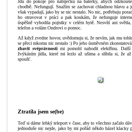
Jdu do pokoje pro nabíječku na baterky, abych odzkouše
chodbě. Nefungují. Snažím se zachovat chladnou hlavu a jdu
však vypadají, jako by se nic nestalo. No nic, potřebuju por
ho otravovat v práci a pak koukám, že nefunguje interne
úspěšně vyhodila pojistky v celém bytě. Nesvítí ani světla
telefon a volám Ondrovi o pomoc.
Až když zvedne hovor, uvědomuju si, že nevím, jak mu tohle 
se přeci nikomu nic nestalo :) Po jeho úsměvném zkonstatová
zbavit svéprávnosti
mi pomohl nahodit elektřinu. Další 
žvýkáním jídla, které mi lezlo až ušima a slíbila si, že a
spoušť.
Ztratila jsem se(be)
Teď si dáme lehký teleport v čase, aby to všechno začalo dá
jednoduše nic nejde, jako by mi pořád někdo házel klacky