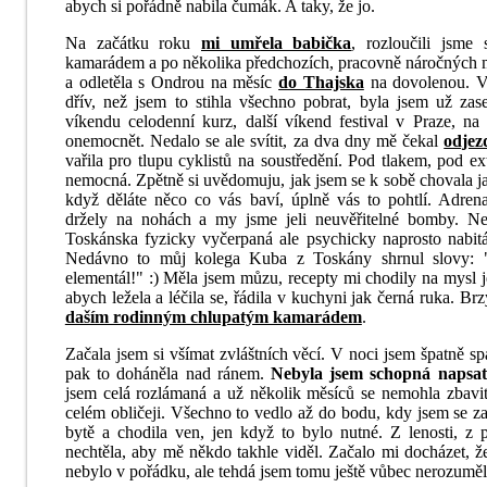
abych si pořádně nabila čumák. A taky, že jo.
Na začátku roku
mi umřela babička
, rozloučili jsme
kamarádem a po několika předchozích, pracovně náročných mě
a odletěla s Ondrou na měsíc
do Thajska
na dovolenou. Vr
dřív, než jsem to stihla všechno pobrat, byla jsem už za
víkendu celodenní kurz, další víkend festival v Praze, na 
onemocnět. Nedalo se ale svítit, za dva dny mě čekal
odjez
vařila pro tlupu cyklistů na soustředění. Pod tlakem, pod 
nemocná. Zpětně si uvědomuju, jak jsem se k sobě chovala ja
když děláte něco co vás baví, úplně vás to pohtlí. Adren
držely na nohách a my jsme jeli neuvěřitelné bomby. Ne
Toskánska fyzicky vyčerpaná ale psychicky naprosto nabitá 
Nedávno to můj kolega Kuba z Toskány shrnul slovy: "č
elementál!" :) Měla jsem můzu, recepty mi chodily na mysl 
abych ležela a léčila se, řádila v kuchyni jak černá ruka. Br
daším rodinným chlupatým kamarádem
.
Začala jsem si všímat zvláštních věcí. V noci jsem špatně s
pak to doháněla nad ránem.
Nebyla jsem schopná napsat
jsem celá rozlámaná a už několik měsíců se nemohla zbavi
celém obličeji. Všechno to vedlo až do bodu, kdy jsem se z
bytě a chodila ven, jen když to bylo nutné. Z lenosti, z 
nechtěla, aby mě někdo takhle viděl. Začalo mi docházet, 
nebylo v pořádku, ale tehdá jsem tomu ještě vůbec nerozuměl