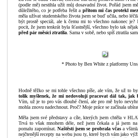
(podle mě) nestihla užít můj dosavadní život. Pořád jsem měl
důležitého, co je potřeba řešit a
přitom mi čas protekl mez
měla užívat studentského života jsem se buď učila, nebo léči
být prostě speciál, ale k čemu mi to všechno nakonec je?
pocit, že jsem tenkrát byla šťastnější, všechno bylo tak něja
před pár měsíci ztratila
. Sama v sobě, nebo spíš ztratila sa
* Photo by Ben White z platformy Uns
Hodně těžko se mi tohle všechno píše, ale vím, že už to b
tolik myšlenek, že mi nedovolují pracovat dál tak, jak
Vím, už je to pro vás dlouhé čtení, ale pro mě bylo nevyhn
mohla znovu nadechnout. Proč? Moje práce se začínala ubíra
Měla jsem své představy a cíle, kterých jsem chtěla v
Trvá to však mnohem déle, než jsem čekala a já jsem na
pomalu zapomínat.
Naštěstí jsem se probrala včas
a všimla
nejčtenější recepty na webu jsou ty, které bych vám jako v