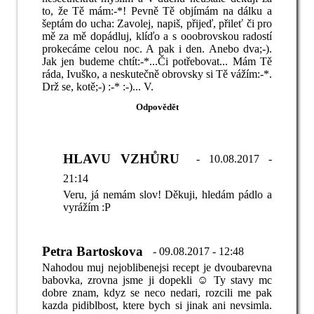
to, že Tě mám:-*! Pevně Tě objímám na dálku a
šeptám do ucha: Zavolej, napiš, přijeď, přileť či pro
mě za mě dopádluj, klíďo a s ooobrovskou radostí
prokecáme celou noc. A pak i den. Anebo dva;-).
Jak jen budeme chtít:-*...Či potřebovat... Mám Tě
ráda, Ivuško, a neskutečně obrovsky si Tě vážím:-*.
Drž se, kotě;-) :-* :-)... V.
HLAVU VZHŮRU
- 10.08.2017 -
21:14
Veru, já nemám slov! Děkuji, hledám pádlo a
vyrážím :P
Petra Bartoskova
- 09.08.2017 - 12:48
Nahodou muj nejoblibenejsi recept je dvoubarevna
babovka, zrovna jsme ji dopekli ☺ Ty stavy mc
dobre znam, kdyz se neco nedari, rozcili me pak
kazda pidiblbost, ktere bych si jinak ani nevsimla.