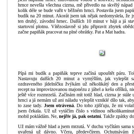
hrnce nevešla všechna cizrna, mě přivedlo na skvělý nápad u
kolik déle se bude vařit v běžném hrnci. Postavila jsem papiň
budík na 20 minut. Akorát jsem tak nějak nedomyslela, že j
ten druhý, závodní hrnec. Dalších 10 minut v háji a já s
startovní plotnu. Vítězoslavně si jdu připravit zbytek obě
začne papiňák pracovat na plné obrátky. Pat a Mat hadra.
Pípá mi budík a papiňák teprve začíná upouštět páru. To
Nastavuju dalších 20 minut a vymýšlím, jak vylepšit s
ozdraveného jídelníčku žvýkám už několikátý den a přest
recept na improvizovanou majonézu z jáhel a kešu oříšků, n
ještě více rozmrzelá. Začínám mít totiž hlad, cizrna je stá
hrnci a já nemám už ani náladu vylepšit vzniklé dílo tak, aby
to zase tady.
Jsem otrávená
. Do toho zjišťuju, že mi volal
jsem čekala. Už už vytáčím číslo s vidinou několikaminu
mobil pokládám. Ne,
nejřív já, pak ostatní
. Takže zpátky d
Už mám vážně hlad a jsem mrzutá. V duchu vyčítám sama so
uvařená už dávno. Včera, předevčírem. Ochutnávám ž