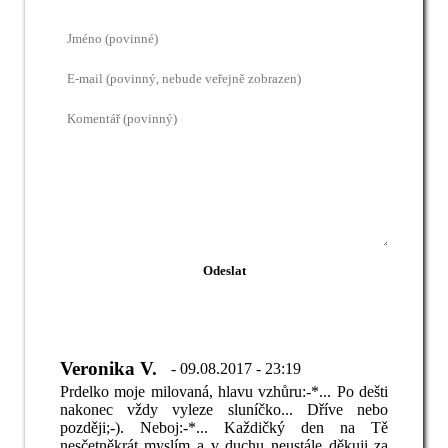
Veronika V.
- 09.08.2017 - 23:19
Prdelko moje milovaná, hlavu vzhůru:-*... Po dešti
nakonec vždy vyleze sluníčko... Dříve nebo
později;-). Neboj:-*... Každičký den na Tě
nesčetněkrát myslím a v duchu neustále děkuji za