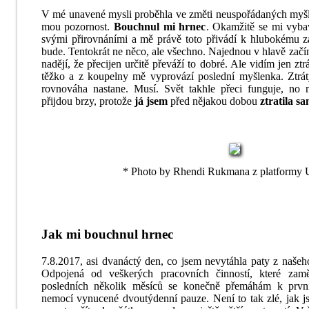
V mé unavené mysli proběhla ve změti neuspořádaných myšlen
mou pozornost.
Bouchnul mi hrnec
. Okamžitě se mi vyba
svými přirovnáními a mě právě toto přivádí k hlubokému z
bude. Tentokrát ne něco, ale všechno. Najednou v hlavě začín
nadějí, že přecijen určitě převáží to dobré. Ale vidím jen zt
těžko a z koupelny mě vyprovází poslední myšlenka. Ztrát
rovnováha nastane. Musí. Svět takhle přeci funguje, no
přijdou brzy, protože
já jsem
před nějakou dobou
ztratila s
* Photo by Rhendi Rukmana z platformy 
Jak mi bouchnul hrnec
7.8.2017, asi dvanáctý den, co jsem nevytáhla paty z naše
Odpojená od veškerých pracovních činností, které zam
posledních několik měsíců se konečně přemáhám k prv
nemocí vynucené dvoutýdenní pauze. Není to tak zlé, jak js