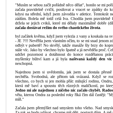
"Musím se sebou začít pořádně něco dělat", honilo se mi poř
začala pravidelně cvičit, posilovat a vracet se zpátky do 
kdysi na střední, když jsem závodila v atletice. Tentokrát 
zádům. Bolela mě totiž celá Iva. Chodila jsem pravidelně
držela se jejich cviků, které mi dělaly maximálně dobře (dí
začala dostávat režim do svého chaotického života
.
byl začátek května, když jsem vylezla z vany a koukala na 
- JE ?!!! Nevěřila jsem vlastním očím, to se mi snad jenom zd
odbýt v pubertě! No skvělý, takže masáže šly brzy do kopru
stále víc. Jako by všechno bylo špatně a já nevěděla proč. C
udržet pozornost a dotáhnout do konce rozdělanou práci
myšlenky bůhví kam a já byla
naštvaná každý den víc
neschopná.
Najednou jsem si uvědomila, jak jsem se dostala přesně
nechtěla. Svobodná, ale přitom tak svázaná. Když se r
všechno, co bych si jen mohla přát: milující rodinu, Ondru,
která mě baví a spoustu těch různých maličkostí, po kter
Jedno mi ale najednou z ničeho nic začalo chybět. Rados
věta, kterou Ondra za poslední roky říká čím dál častěji: "M
míň."
Začala jsem přemýšlet nad smyslem toho všeho. Nad smysl
Za rok se budu vdávat, chceme mít děti, postavit dům. A mě n