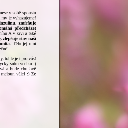
 nese v sobě spoustu
 A my je vyhazujeme!
inzulínu, zmírňuje
pomáhá předcházet
mínu A v krvi a také
 zlepšuje stav naší
unita
. Tělo jej umí
ečné!
, tohle je i pro vás!
ycky sním vcelku :)
avá a bude chuťově
 meloun válel :) Ze