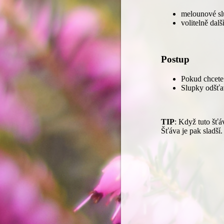
melounové s
volitelně dalš
Postup
Pokud chcete 
Slupky odšťav
TIP
: Když tuto šťá
Šťáva je pak sladší.