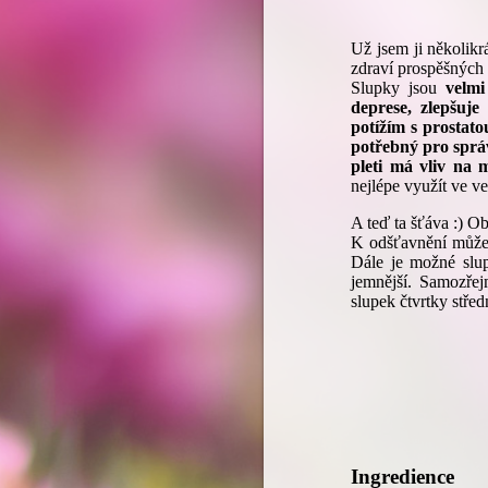
Už jsem ji několikr
zdraví prospěšných 
Slupky jsou
velm
deprese, zlepšuj
potížím s prostato
potřebný pro správ
pleti má vliv na 
nejlépe využít ve v
A teď ta šťáva :) Ob
K odšťavnění můžet
Dále je možné slup
jemnější. Samozřej
slupek čtvrtky střed
Ingredience