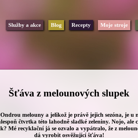
Služby a akce
Blog
Recepty
Moje stroje
Šťáva z melounových slupek
Ondrou melouny a jelikož je právě jejich sezóna, je u n
espoň čtvrtka této lahodně sladké zeleniny. Nojo, ale 
lik? Mé recyklační já se ozvalo a vypátralo, že z melou
dá vyrobit osvěžující šťáva!