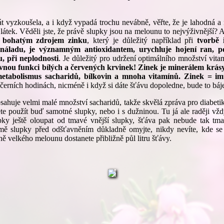
át vyzkoušela, a i když vypadá trochu nevábně, věřte, že je lahodná a
látek. Věděli jste, že právě slupky jsou na melounu to nejvýživnější?
i bohatým zdrojem zinku
, který je důležitý například při
tvorbě 
e náladu, je významným antioxidantem, urychluje hojení ran, 
u, při neplodnosti
. Je důležitý pro udržení optimálního množství vita
nou funkci bílých a červených krvinek! Zinek je minerálem krásy,
metabolismus sacharidů, bílkovin a mnoha vitamínů. Zinek = im
ečerních hodinách, nicméně i když si dáte šťávu dopoledne, bude to báj
sahuje velmi malé množství sacharidů, takže skvělá zpráva pro diabetiky
e použít buď samotné slupky, nebo i s dužninou. Tu já ale raději vžd
ky ještě oloupat od tmavé vnější slupky, šťáva pak nebude tak tm
mě slupky před odšťavněním důkladně omyjte, nikdy nevíte, kde se
ně velkého melounu dostanete přibližně půl litru šťávy.