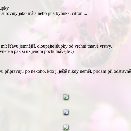
lupky
í suroviny jako máta nebo jiná bylinka, citron ...
mít šťávu jemnější, oloupejte slupky od vrchní tmavé vrstvy.
něte a pak si už jenom pochutnávejte :)
vu připravuju po někoho, kdo ji ještě nikdy neměl, přidám při odšťavně