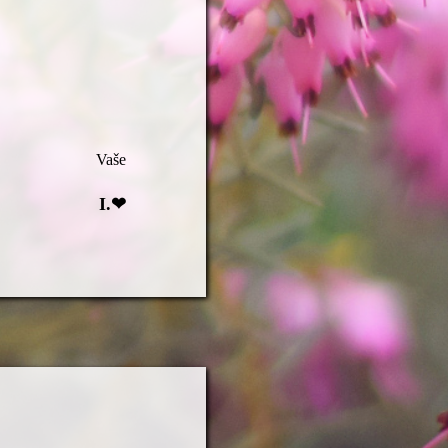
Vaše
I.❤